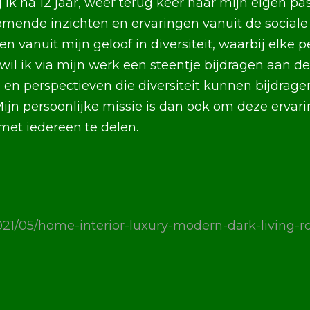
j ik na 12 jaar, weer terug keer naar mijn eigen pas
mende inzichten en ervaringen vanuit de sociale s
n vanuit mijn geloof in diversiteit, waarbij elke p
 wil ik via mijn werk een steentje bijdragen aan de
en perspectieven die diversiteit kunnen bijdrag
ijn persoonlijke missie is dan ook om deze ervar
et iedereen te delen.
021/05/home-interior-luxury-modern-dark-living-