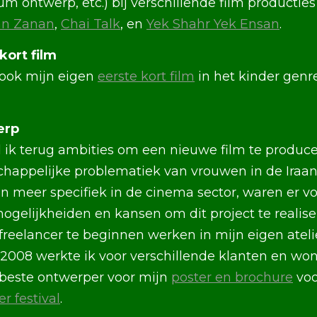
um ontwerp, etc.) bij verschillende film producties
n Zanan
,
Chai Talk
, en
Yek Shahr Yek Ensan
.
kort film
 ook mijn eigen
eerste kort film
in het kinder genr
erp
ik terug ambities om een nieuwe film te producer
happelijke problematiek van vrouwen in de Iraa
n meer specifiek in de cinema sector, waren er vo
gelijkheiden en kansen om dit project te realiser
reelancer te beginnen werken in mijn eigen atelie
 2008 werkte ik voor verschillende klanten en won
s beste ontwerper voor mijn
poster en brochure
vo
r festival
.