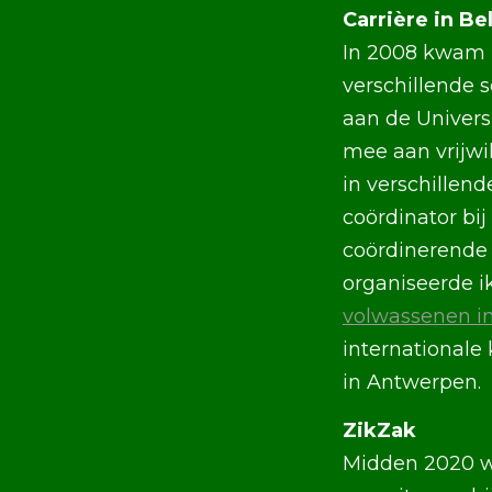
Carrière in Be
In 2008 kwam i
verschillende s
aan de Univers
mee aan vrijwil
in verschillend
coördinator bij
coördinerende 
organiseerde i
volwassenen i
internationale
in Antwerpen.
ZikZak
Midden 2020 we