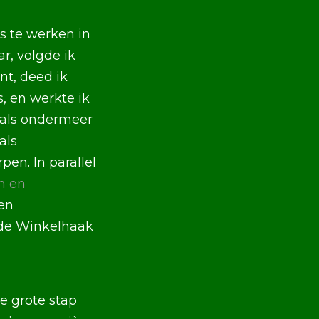
s te werken in
r, volgde ik
t, deed ik
s, en werkte ik
zoals ondermeer
als
en. In parallel
n en
gen
 de Winkelhaak
e grote stap