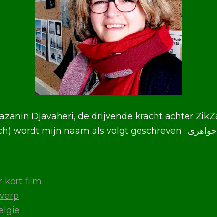
azanin Djavaheri, de drijvende kracht achter ZikZ
In Farsi (Perzisch) wordt mijn naam als 
 kort film
twerp
elgië