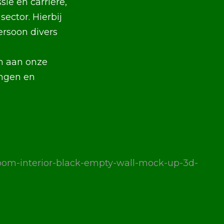
sie en carrière,
ector. Hierbij
ersoon divers
en aan onze
ingen en
room-interior-black-empty-wall-mock-up-3d-