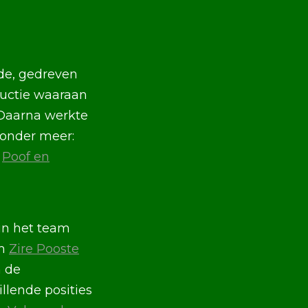
9de, gedreven
ductie waaraan
 Daarna werkte
 onder meer:
,
Poof en
 in het team
lm
Zire Pooste
n de
illende posities