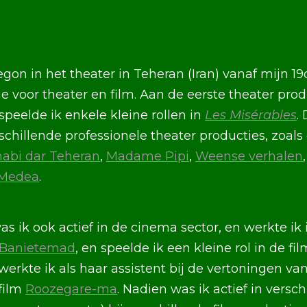
egon in het theater in Teheran (Iran) vanaf mijn 1
ie voor theater en film. Aan de eerste theater pro
peelde ik enkele kleine rollen in
Les Misérables
.
schillende professionele theater producties, zoals
habi dar Teheran
,
Madame Pipi
,
Weense verhalen
Medea
.
s ik ook actief in de cinema sector, en werkte ik
 Banietemad
, en speelde ik een kleine rol in de fi
werkte ik als haar assistent bij de vertoningen va
film
Roozegare-ma
. Nadien was ik actief in versch