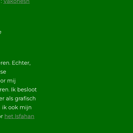
 :
Vakonesh
e
en. Echter,
nse
or mij
en. Ik besloot
r als grafisch
 ik ook mijn
or
het Isfahan