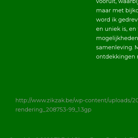
vooruit, waarbi
maar met bijko
word ik gedreve
en uniek is, en
mogelijkheden 
samenleving. M
ontdekkingen m
http://www.zikzak.be/wp-content/uploads/2
rendering_208753-99_1.3gp