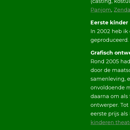
(casting, kostu
Panjom
,
Zenda
Eerste kinder 
In 2002 heb ik
geproduceerd.
Grafisch ontw
Rond 2005 had 
door de maatsc
samenleving, e
onvoldoende mo
daarna om als f
ontwerper. Tot
eerste prijs al
kinderen theate