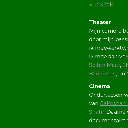
ZikZak
Theater
Mijn carrière b
door mijn pass
ik meewerkte, s
ik mee aan ver
Soltan Maar
,
S
Badansazi
, en
Cinema
Ondertussen wa
van
Rakhshan
Shahr
. Daarna 
documentaire 