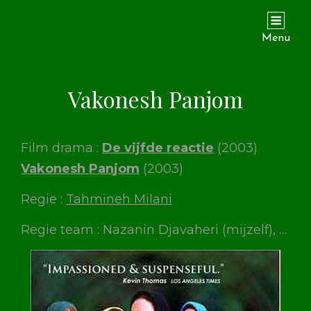
ZIKZAK
Menu
Vakonesh Panjom
Film drama :
De vijfde reactie
(2003)
V
a
k
o
n
e
s
h
P
a
n
j
o
m
(2003)
Regie :
Tahmineh Milani
Regie team : Nazanin Djavaheri (mijzelf), …